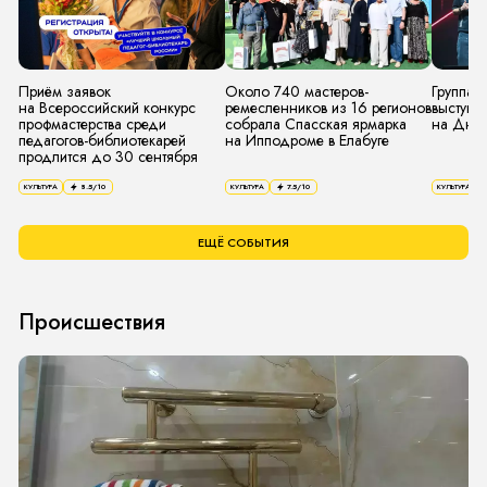
Приём заявок
Около 740 мастеров-
Группа 
на Всероссийский конкурс
ремесленников из 16 регионов
выступит
профмастерства среди
собрала Спасская ярмарка
на Дне 
педагогов-библиотекарей
на Ипподроме в Елабуге
продлится до 30 сентября
КУЛЬТУРА
8.5
/10
КУЛЬТУРА
7.5
/10
КУЛЬТУРА
ЕЩЁ СОБЫТИЯ
Происшествия