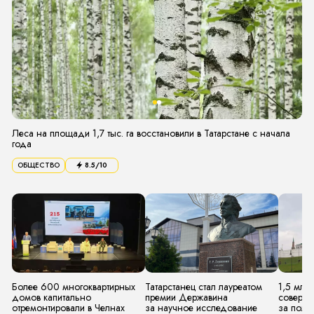
Леса на площади 1,7 тыс. га восстановили в Татарстане с начала
года
ОБЩЕСТВО
8.5
/10
Более 600 многоквартирных
Татарстанец стал лауреатом
1,5 млн
домов капитально
премии Державина
соверши
отремонтировали в Челнах
за научное исследование
за полг