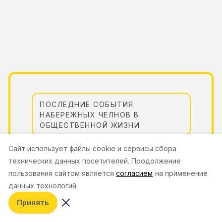
ПОСЛЕДНИЕ СОБЫТИЯ
НАБЕРЕЖНЫХ ЧЕЛНОВ В
ОБЩЕСТВЕННОЙ ЖИЗНИ
Cайт использует файлы cookie и сервисы сбора
Сайт «Молния Инфо» ежедневно освещает
технических данных посетителей. Продолжение
главные события, происходящие в одном из
Вы из Казани?
крупнейших городов Татарстана. В центре
пользования сайтом является
согласием
на применение
внимания остаются общественные
данных технологий
инициативы, городские проекты, культурные
нет
да
Принять
акции и изменения в городской
инфраструктуре. Жители активно следят за