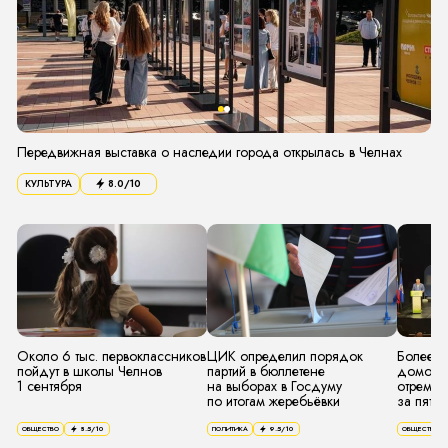
Передвижная выставка о наследии города открылась в Челнах
КУЛЬТУРА
8.0
/10
Около 6 тыс. первоклассников
ЦИК определил порядок
Более 6
пойдут в школы Челнов
партий в бюллетене
домов к
1 сентября
на выборах в Госдуму
отремон
по итогам жеребьёвки
за пять 
ОБЩЕСТВО
8.5
/10
ПОЛИТИКА
9.5
/10
ОБЩЕСТВО