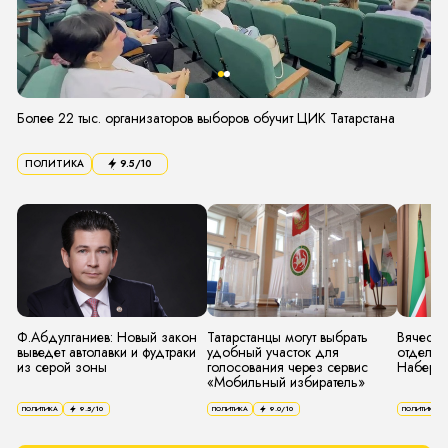
Более 22 тыс. организаторов выборов обучит ЦИК Татарстана
ПОЛИТИКА
9.5
/10
Ф.Абдулганиев: Новый закон
Татарстанцы могут выбрать
Вячесла
выведет автолавки и фудтраки
удобный участок для
отдел т
из серой зоны
голосования через сервис
Набере
«Мобильный избиратель»
ПОЛИТИКА
9.5
/10
ПОЛИТИКА
9.0
/10
ПОЛИТИКА