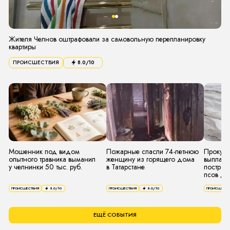
Жителя Челнов оштрафовали за самовольную перепланировку
квартиры
ПРОИСШЕСТВИЯ
8.0
/10
Мошенник под видом
Пожарные спасли 74-летнюю
Прокура
опытного травника выманил
женщину из горящего дома
выплат 
у челнинки 50 тыс. руб.
в Татарстане
пострад
псов де
ПРОИСШЕСТВИЯ
8.0
/10
ПРОИСШЕСТВИЯ
8.0
/10
ПРОИСШЕСТВ
ЕЩЁ СОБЫТИЯ