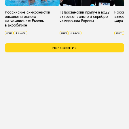
Российские синхронистки
Татарстанский прыгун в воду
Российс
завоевали золото
завоевал золото и серебро
завоева
на чемпионате Европы
чемпионата Европы
мира по
в акробатике
СПОРТ
8.6
/10
СПОРТ
8.0
/10
СПОРТ
8
ЕЩЁ СОБЫТИЯ