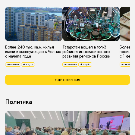
Более 240 тыс. кв.м жилья
Татарстан вошёл в топ-3
Более 4
ввели в эксплуатацию в Челнах
рейтинга инновационного
проинде
с начала года
развития регионов России
с 1 фев
ЭКОНОМИКА
8.5
/10
ЭКОНОМИКА
8.5
/10
ЭКОНОМИКА
ЕЩЁ СОБЫТИЯ
Политика