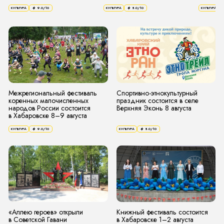
КУЛЬТУРА
9.0
/10
КУЛЬТУРА
8.0
/10
КУЛЬТУРА
Межрегиональный фестиваль
Спортивно-этнокультурный
коренных малочисленных
праздник состоится в селе
народов России состоится
Верхняя Эконь 8 августа
в Хабаровске 8–9 августа
КУЛЬТУРА
9.0
/10
КУЛЬТУРА
8.0
/10
«Аллею героев» открыли
Книжный фестиваль состоится
в Советской Гавани
в Хабаровске 1–2 августа