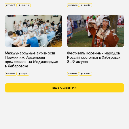
КУЛЬТУРА
9.6
/10
КУЛЬТУРА
8.0
/10
Международные активности
Фестиваль коренных народов
Премии им. Арсеньева
России состоится в Хабаровск
представили на Медиафоруме
8–9 августа
в Хабаровске
КУЛЬТУРА
7.0
/10
КУЛЬТУРА
8.5
/10
ЕЩЕ СОБЫТИЯ