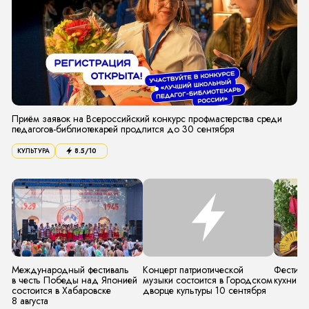
Приём заявок на Всероссийский конкурс профмастерства среди
педагогов-библиотекарей продлится до 30 сентября
КУЛЬТУРА
8.5
/10
Международный фестиваль
Концерт патриотической
Фестива
в честь Победы над Японией
музыки состоится в Городском
кухни с
состоится в Хабаровске
дворце культуры 10 сентября
8 августа