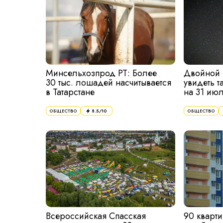
Минсельхозпрод РТ: Более
Двойной 
30 тыс. лошадей насчитывается
увидеть т
в Татарстане
на 31 ию
8.5
/10
ОБЩЕСТВО
ОБЩЕСТВО
Всероссийская Спасская
90 кварт