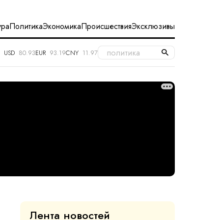
ура
Политика
Экономика
Происшествия
Эксклюзивы
USD
80.93
EUR
93.19
CNY
11.97
Лента новостей