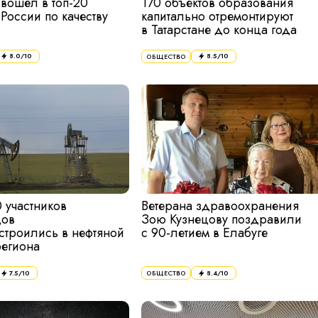
 вошёл в топ-20
170 объектов образования
России по качеству
капитально отремонтируют
в Татарстане до конца года
8.0
/10
8.5
/10
ОБЩЕСТВО
 участников
Ветерана здравоохранения
дов
Зою Кузнецову поздравили
устроились в нефтяной
с 90-летием в Елабуге
региона
7.5
/10
8.4
/10
ОБЩЕСТВО