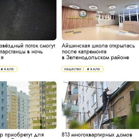
звёздный поток смогут
Айшинская школа открылась
атарстанцы в ночь
после капремонта
ля
в Зеленодольском районе
8.8
/10
8.5
/10
ОБЩЕСТВО
ир приобретут для
813 многоквартирных домов