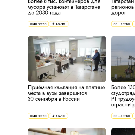
Более 8 тыс. контейнеров для
Татарстан
мусора установят в Татарстане
регионов 
до 2030 года
дорог
8.0
/10
ОБЩЕСТВО
ОБЩЕСТВО
Приёмная кампания на платные
Более 130
места в вузы завершится
студотря
30 сентября в России
РТ трудо
отрасли 
8.5
/10
ОБЩЕСТВО
ОБЩЕСТВО