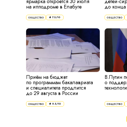
ярмарка откроется 30 июля
детей-сир
на ипподроме в Елабуге
до конца
7.5
/10
ОБЩЕСТВО
ОБЩЕСТВО
Приём на бюджет
В.Путин 
по программам бакалавриата
о поддер
и специалитета продлится
технолог
до 29 августа в России
8.5
/10
ОБЩЕСТВО
ОБЩЕСТВО