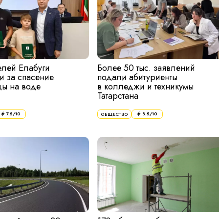
елей Елабуги
Более 50 тыс. заявлений
и за спасение
подали абитуриенты
ы на воде
в колледжи и техникумы
Татарстана
7.5
/10
8.5
/10
ОБЩЕСТВО