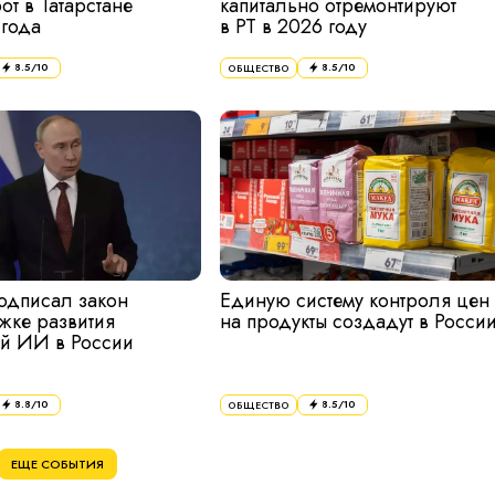
от в Татарстане
капитально отремонтируют
 года
в РТ в 2026 году
8.5
/10
8.5
/10
ОБЩЕСТВО
подписал закон
Единую систему контроля цен
жке развития
на продукты создадут в Росси
ий ИИ в России
8.8
/10
8.5
/10
ОБЩЕСТВО
ЕЩЕ СОБЫТИЯ